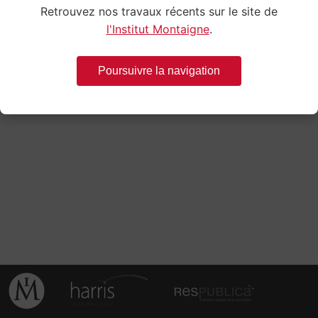
Retrouvez nos travaux récents sur le site de
Retrouvez l’initiative Transparence santé
l'Institut Montaigne
.
Poursuivre la navigation