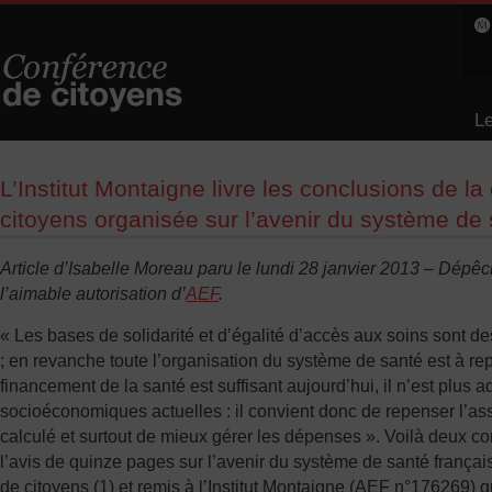
Le
L
L’Institut Montaigne livre les conclusions de l
citoyens organisée sur l’avenir du système de 
Article d’Isabelle Moreau paru le lundi 28 janvier 2013 – Dép
l’aimable autorisation d’
AEF
.
« Les bases de solidarité et d’égalité d’accès aux soins sont 
; en revanche toute l’organisation du système de santé est à repe
financement de la santé est suffisant aujourd’hui, il n’est plus 
socioéconomiques actuelles : il convient donc de repenser l’assie
calculé et surtout de mieux gérer les dépenses ». Voilà deux c
l’avis de quinze pages sur l’avenir du système de santé françai
de citoyens (1) et remis à l’Institut Montaigne (AEF n°176269) qu