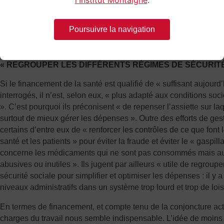
l'Institut Montaigne
.
permettrait à l’hôpital de se recentrer sur ses missions premièr
public. Ce recentrage s’inscrirait dans une meilleure répartition
Poursuivre la navigation
hôpital et clinique privée. Cela permettrait une rentabilité des d
tout en assurant une meilleure qualité de soins ».
« REGROUPER LES DIFFÉRENTS RÉGIMES DE SÉCURITÉ
Si le financement de la santé est qualifié de « suffisant aujourd
interrogés, il n’est, selon eux, « plus adapté aux conditions s
». C’est pourquoi ils préconisent « de repenser l’assiette sur laqu
surtout de mieux gérer les dépenses ». Outre des efforts de gest
certains d’entre eux de « renforcer les contrôles de ce que font
santé et les patients » pour éviter la fraude et éviter le « gaspi
concerne les médicaments qui ne sont pas consommés mais aus
abusives ou inutiles ». Ils jugent par ailleurs « utile de regroupe
sécurité sociale pour simplifier et optimiser les dépenses : il y a
niveaux administratifs dans un système trop lourd et trop de lois
En termes de financement, et compte tenu de la conjoncture actu
charges du travail nous semble indispensable. L’idée de moins ta