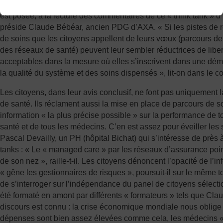
L’Institut Montaigne a-t-il un intérêt à promouvoir ce genre de d
est posée, à la lecture des commentaires de ce « think tank » d’i
préside Claude Bébéar, ancien PDG d’AXA. « Si les pistes de 
de soins que les citoyens appellent de leurs vœux (parcours de 
des réseaux de santé) peuvent leur sembler réductrices de liber
acceptables dans la mesure où elles s’inscrivent dans une dém
la qualité du système et des soins dispensés », lit-on dans le co
Les citoyens, dans leur avis conclusif, ne font pas uniquement l
de santé. Ils réclament aussi la mise en place de parcours de 
information « la plus précise possible » sur la performance de 
santé et de tous les médecins. C’en est assez pour éveiller le
Pascal Devailly, un PH (hôpital Bichat) qui s’intéresse de près à
tanks : « Le « managed care » par les réseaux d’assurance poin
de son nez », raille-t-il. Les citoyens dénoncent l’opacité de l’i
« gêne les gestionnaires de risques », poursuit-il sur le même ton
de s’interroger sur l’indépendance du panel de citoyens sélecti
été formaté en amont par différents « formateurs » tels que Cla
discours est connu : la crise économique mondiale nous oblige 
dépenses sont bien assez élevées comme cela, les médecins « 