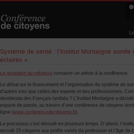
Le
L
Système de santé : l’Institut Montaigne sonde 
éclairés »
Le quotidien du médecin
consacre un article à la conférence.
Le débat sur le financement et l’organisation du système de san
d’autres voix que celles des experts et des professionnels. Co
desiderata des Français lambda ? L’Institut Montaigne a décid
espace de parole, au travers d’une conférence de citoyens dont 
ligne (
www.conferencedecitoyens.fr
).
Le processus s’est déroulé en plusieurs temps. D’abord, l’institu
recruté 25 citoyens aux profils variés (la profession et l’âge de