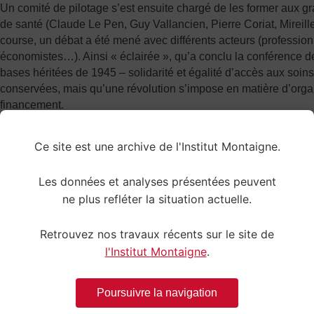
Un comité de pilotage s’est ensuite chargé de les former aux 
de santé (Claude Le Pen, Guy Vallancien, Pierre Coriat, Mireil
course, un débat a été mené avec différents acteurs (professionn
économistes…). Ainsi « éclairée », qu’a conclu la conférence d
bases héritées de 1945 – solidarité et égalité d’accès aux soins
conservées, mais qu’une révolution s’impose en matière d’orga
financement.
Contraintes à l’installation et fin du paiement exclusif à l’acte
Ce site est une archive de l'Institut Montaigne.
Plusieurs pistes de réforme sont préconisées. Certaines repren
entendus : mise en place du DMP, intensification de la lutte cont
Les données et analyses présentées peuvent
déremboursement d’actes et de médicaments de confort, délég
D’autres idées sont plus clivantes. Ainsi l’installation de méde
ne plus refléter la situation actuelle.
les déserts médicaux est-elle proposée, de même que l’interdicti
zones en sureffectifs. L’ensemble du panel s’accorde à dire que
Retrouvez nos travaux récents sur le site de
a vécu, et que les dépassements d’honoraires doivent être limi
l'Institut Montaigne
.
revalorisations). Certains citoyens auditionnés estiment qu’il fa
interdire.
Poursuivre la navigation
Promotion des réseaux de santé sous influence ?