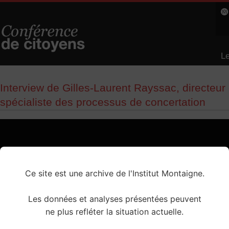
Le
L
Interview de Gilles-Laurent Rayssac, directeur
spécialiste des processus de concertation
Ce site est une archive de l'Institut Montaigne.
Les données et analyses présentées peuvent
ne plus refléter la situation actuelle.